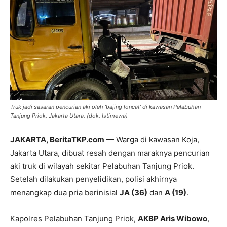
Truk jadi sasaran pencurian aki oleh ‘bajing loncat’ di kawasan Pelabuhan
Tanjung Priok, Jakarta Utara. (dok. Istimewa)
JAKARTA, BeritaTKP.com
— Warga di kawasan Koja,
Jakarta Utara, dibuat resah dengan maraknya pencurian
aki truk di wilayah sekitar Pelabuhan Tanjung Priok.
Setelah dilakukan penyelidikan, polisi akhirnya
menangkap dua pria berinisial
JA (36)
dan
A (19)
.
Kapolres Pelabuhan Tanjung Priok,
AKBP Aris Wibowo
,