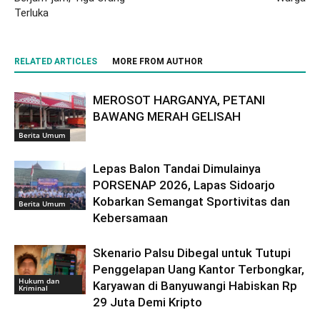
Terluka
RELATED ARTICLES
MORE FROM AUTHOR
MEROSOT HARGANYA, PETANI
BAWANG MERAH GELISAH
Berita Umum
Lepas Balon Tandai Dimulainya
PORSENAP 2026, Lapas Sidoarjo
Kobarkan Semangat Sportivitas dan
Berita Umum
Kebersamaan
Skenario Palsu Dibegal untuk Tutupi
Penggelapan Uang Kantor Terbongkar,
Hukum dan
Karyawan di Banyuwangi Habiskan Rp
Kriminal
29 Juta Demi Kripto