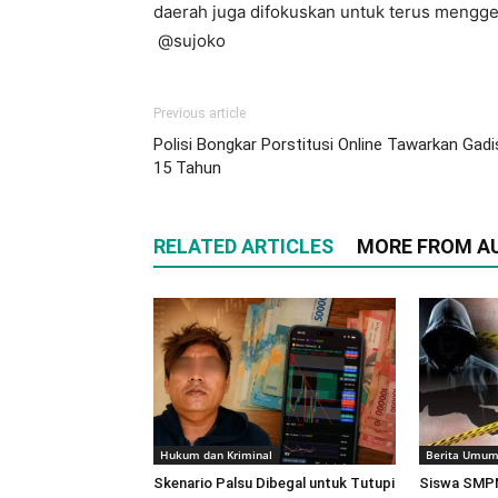
daerah juga difokuskan untuk terus menggel
@sujoko
Previous article
Polisi Bongkar Porstitusi Online Tawarkan Gadi
15 Tahun
RELATED ARTICLES
MORE FROM A
Hukum dan Kriminal
Berita Umu
Skenario Palsu Dibegal untuk Tutupi
Siswa SMPN