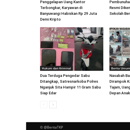
Penggelapan Uang Kantor
Pembunuhan
Terbongkar, Karyawan di
Resmi Dikem
Banyuwangi Habiskan Rp 29 Juta
Sekolah Ber
Demi Kripto
Hukum dan Kriminal
Berita Umu
Dua Terduga Pengedar Sabu
Nasabah Ban
Ditangkap, Satresnarkoba Polres
Dirampok K
Nganjuk Sita Hampir 11 Gram Sabu
Tajam, Uang
Siap Edar
Depan Anak 
© @BeritaTKP