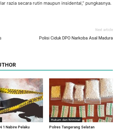
ar razia secara rutin maupun insidental,” pungkasnya.
Next article
s
Polisi Ciduk DPO Narkoba Asal Madura
UTHOR
m
Hukum dan Kriminal
 1 Nabire Pelaku
Polres Tangerang Selatan