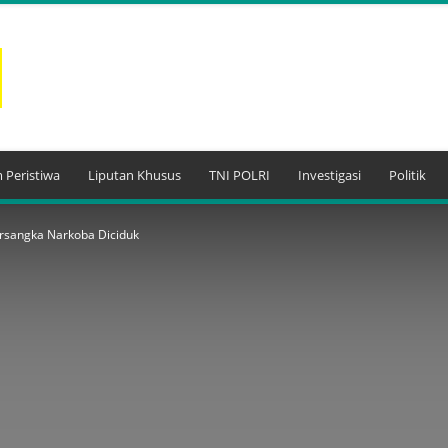
 Peristiwa
Liputan Khusus
TNI POLRI
Investigasi
Politik
rsangka Narkoba Diciduk