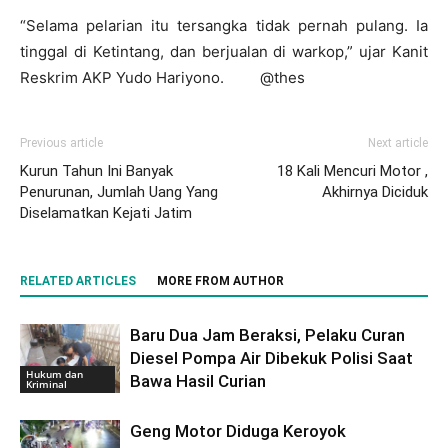
“Selama pelarian itu tersangka tidak pernah pulang. Ia
tinggal di Ketintang, dan berjualan di warkop,” ujar Kanit
Reskrim AKP Yudo Hariyono. @thes
Previous article
Next article
Kurun Tahun Ini Banyak
18 Kali Mencuri Motor ,
Penurunan, Jumlah Uang Yang
Akhirnya Diciduk
Diselamatkan Kejati Jatim
RELATED ARTICLES
MORE FROM AUTHOR
Baru Dua Jam Beraksi, Pelaku Curan
Diesel Pompa Air Dibekuk Polisi Saat
Hukum dan
Bawa Hasil Curian
Kriminal
Geng Motor Diduga Keroyok