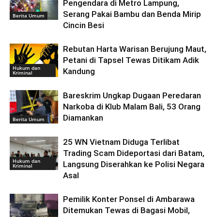
Pengendara di Metro Lampung,
Serang Pakai Bambu dan Benda Mirip
Berita Umum
Cincin Besi
Rebutan Harta Warisan Berujung Maut,
Petani di Tapsel Tewas Ditikam Adik
Hukum dan
Kandung
Kriminal
Bareskrim Ungkap Dugaan Peredaran
Narkoba di Klub Malam Bali, 53 Orang
Diamankan
Berita Umum
25 WN Vietnam Diduga Terlibat
Trading Scam Dideportasi dari Batam,
Hukum dan
Langsung Diserahkan ke Polisi Negara
Kriminal
Asal
Pemilik Konter Ponsel di Ambarawa
Ditemukan Tewas di Bagasi Mobil,