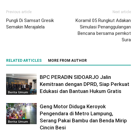
Previous article
Next article
Pungli Di Samsat Gresik
Koramil 05 Rungkut Adakan
Semakin Merajalela
Simulasi Penanggulangan
Bencana bersama pemkot
Sura
RELATED ARTICLES
MORE FROM AUTHOR
BPC PERADIN SIDOARJO Jalin
Kemitraan dengan DPRD, Siap Perkuat
Edukasi dan Bantuan Hukum Gratis
Berita Umum
Geng Motor Diduga Keroyok
Pengendara di Metro Lampung,
Serang Pakai Bambu dan Benda Mirip
Berita Umum
Cincin Besi