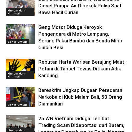
Diesel Pompa Air Dibekuk Polisi Saat
Hukum dan
Bawa Hasil Curian
Kriminal
Geng Motor Diduga Keroyok
Pengendara di Metro Lampung,
Serang Pakai Bambu dan Benda Mirip
Berita Umum
Cincin Besi
Rebutan Harta Warisan Berujung Maut,
Petani di Tapsel Tewas Ditikam Adik
Hukum dan
Kandung
Kriminal
Bareskrim Ungkap Dugaan Peredaran
Narkoba di Klub Malam Bali, 53 Orang
Diamankan
Berita Umum
25 WN Vietnam Diduga Terlibat
Trading Scam Dideportasi dari Batam,
Hukum dan