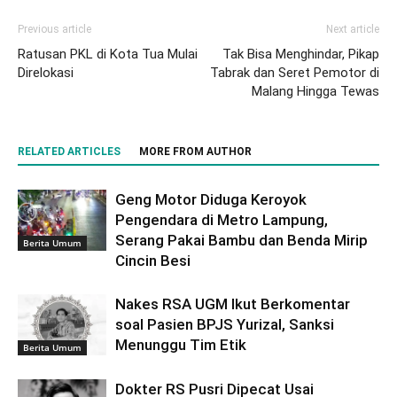
Previous article
Next article
Ratusan PKL di Kota Tua Mulai
Tak Bisa Menghindar, Pikap
Direlokasi
Tabrak dan Seret Pemotor di
Malang Hingga Tewas
RELATED ARTICLES
MORE FROM AUTHOR
Geng Motor Diduga Keroyok
Pengendara di Metro Lampung,
Serang Pakai Bambu dan Benda Mirip
Berita Umum
Cincin Besi
Nakes RSA UGM Ikut Berkomentar
soal Pasien BPJS Yurizal, Sanksi
Menunggu Tim Etik
Berita Umum
Dokter RS Pusri Dipecat Usai