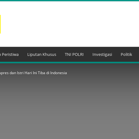
 Peristiwa
Liputan Khusus
TNI POLRI
Investigasi
Politik
res dan Istri Hari Ini Tiba di Indonesia