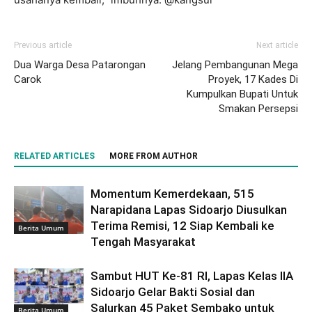
Previous article
Next article
Dua Warga Desa Patarongan
Jelang Pembangunan Mega
Carok
Proyek, 17 Kades Di
Kumpulkan Bupati Untuk
Smakan Persepsi
RELATED ARTICLES
MORE FROM AUTHOR
Momentum Kemerdekaan, 515
Narapidana Lapas Sidoarjo Diusulkan
Terima Remisi, 12 Siap Kembali ke
Berita Umum
Tengah Masyarakat
Sambut HUT Ke-81 RI, Lapas Kelas IIA
Sidoarjo Gelar Bakti Sosial dan
Salurkan 45 Paket Sembako untuk
Berita Umum