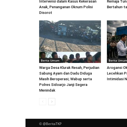
Intervensi dalam Kasus Kekerasan
Remaja Tuna
Anak, Penanganan Oknum Polisi
Bertahun-t
Disorot
Berita Umum
Berita Umu
Warga Desa Klurak Resah, Perjudian
Arogansi Ok
Sabung Ayam dan Dadu Diduga
Lecehkan P
Masih Beroperasi; Wabup serta
Intimidasi 
Polres Sidoarjo Janji Segera
Menindak
© @BeritaTKP