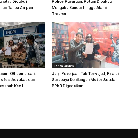
netra Dicabuli
Polres Pasuruan: Petani Dipaksa
ahun Tanpa Ampun
Mengaku Bandar hingga Alami
Trauma
m
Berita Umum
num BRI Jemursari:
Janji Pekerjaan Tak Terwujud, Pria di
rofesi Advokat dan
Surabaya Kehilangan Motor Setelah
Nasabah Kecil
BPKB Digadaikan