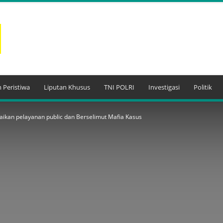
 Peristiwa
Liputan Khusus
TNI POLRI
Investigasi
Politik
baikan pelayanan public dan Berselimut Mafia Kasus