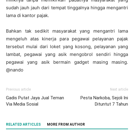
sudah jauh jauh dari tempat tinggalnya hingga mengantri
lama di kantor pajak.
Bahkan tak sedikit masyarakat yang mengantri lama
mengeluh atas kinerja para pegawai pelayanan pajak
tersebut mulai dari loket yang kosong, pelayanan yang
lambat, pegawai yang asik mengobrol sendiri hingga
pegawai yang asik bermain gadget masing masing.
@nando
Previous article
Next article
Gadis Putat Jaya Jual Teman
Pesta Narkoba, Sejoli Ini
Via Media Sosial
Dituntut 7 Tahun
RELATED ARTICLES
MORE FROM AUTHOR