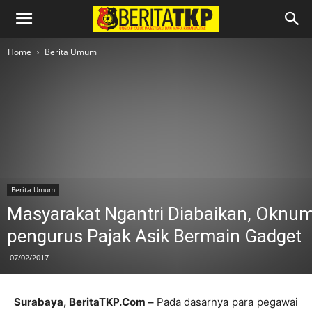
Home
Berita Umum
Berita Umum
Masyarakat Ngantri Diabaikan, Oknu
pengurus Pajak Asik Bermain Gadget
07/02/2017
Surabaya, BeritaTKP.Com –
Pada dasarnya para pegawai