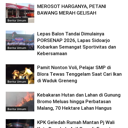
MEROSOT HARGANYA, PETANI
BAWANG MERAH GELISAH
Berita Umum
Lepas Balon Tandai Dimulainya
PORSENAP 2026, Lapas Sidoarjo
Kobarkan Semangat Sportivitas dan
Berita Umum
Kebersamaan
Pamit Nonton Voli, Pelajar SMP di
Blora Tewas Tenggelam Saat Cari Ikan
di Waduk Greneng
Berita Umum
Kebakaran Hutan dan Lahan di Gunung
Bromo Meluas hingga Perbatasan
Malang, 70 Hektare Lahan Hangus
Berita Umum
KPK Geledah Rumah Mantan Pj Wali