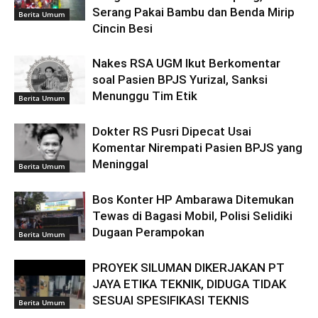
Serang Pakai Bambu dan Benda Mirip
Berita Umum
Cincin Besi
Nakes RSA UGM Ikut Berkomentar
soal Pasien BPJS Yurizal, Sanksi
Menunggu Tim Etik
Berita Umum
Dokter RS Pusri Dipecat Usai
Komentar Nirempati Pasien BPJS yang
Meninggal
Berita Umum
Bos Konter HP Ambarawa Ditemukan
Tewas di Bagasi Mobil, Polisi Selidiki
Dugaan Perampokan
Berita Umum
PROYEK SILUMAN DIKERJAKAN PT
JAYA ETIKA TEKNIK, DIDUGA TIDAK
SESUAI SPESIFIKASI TEKNIS
Berita Umum