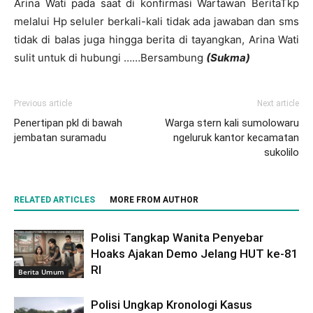
Arina Wati pada saat di konfirmasi Wartawan BeritaTkp
melalui Hp seluler berkali-kali tidak ada jawaban dan sms
tidak di balas juga hingga berita di tayangkan, Arina Wati
sulit untuk di hubungi ……Bersambung
(Sukma)
Previous article
Next article
Penertipan pkl di bawah
Warga stern kali sumolowaru
jembatan suramadu
ngeluruk kantor kecamatan
sukolilo
RELATED ARTICLES
MORE FROM AUTHOR
Polisi Tangkap Wanita Penyebar
Hoaks Ajakan Demo Jelang HUT ke-81
RI
Berita Umum
Polisi Ungkap Kronologi Kasus