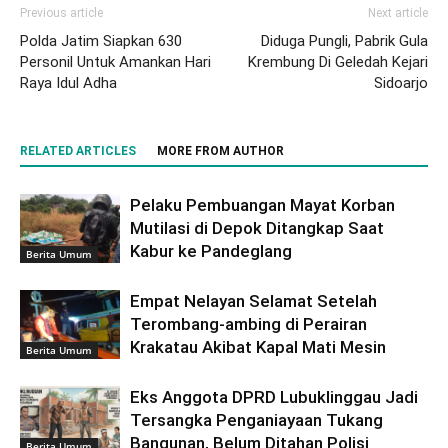
Previous article
Next article
Polda Jatim Siapkan 630
Diduga Pungli, Pabrik Gula
Personil Untuk Amankan Hari
Krembung Di Geledah Kejari
Raya Idul Adha
Sidoarjo
RELATED ARTICLES
MORE FROM AUTHOR
Pelaku Pembuangan Mayat Korban
Mutilasi di Depok Ditangkap Saat
Kabur ke Pandeglang
Berita Umum
Empat Nelayan Selamat Setelah
Terombang-ambing di Perairan
Krakatau Akibat Kapal Mati Mesin
Berita Umum
Eks Anggota DPRD Lubuklinggau Jadi
Tersangka Penganiayaan Tukang
Bangunan, Belum Ditahan Polisi
Berita Umum