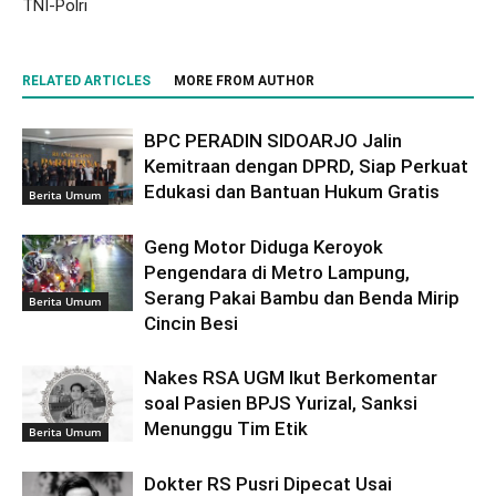
TNI-Polri
RELATED ARTICLES
MORE FROM AUTHOR
BPC PERADIN SIDOARJO Jalin
Kemitraan dengan DPRD, Siap Perkuat
Edukasi dan Bantuan Hukum Gratis
Berita Umum
Geng Motor Diduga Keroyok
Pengendara di Metro Lampung,
Serang Pakai Bambu dan Benda Mirip
Berita Umum
Cincin Besi
Nakes RSA UGM Ikut Berkomentar
soal Pasien BPJS Yurizal, Sanksi
Menunggu Tim Etik
Berita Umum
Dokter RS Pusri Dipecat Usai