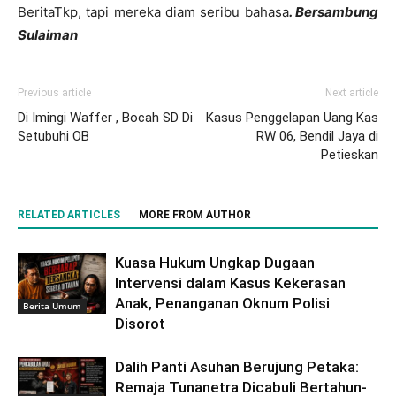
BeritaTkp, tapi mereka diam seribu bahasa
. Bersambung
Sulaiman
Previous article
Next article
Di Imingi Waffer , Bocah SD Di
Kasus Penggelapan Uang Kas
Setubuhi OB
RW 06, Bendil Jaya di
Petieskan
RELATED ARTICLES
MORE FROM AUTHOR
Kuasa Hukum Ungkap Dugaan
Intervensi dalam Kasus Kekerasan
Anak, Penanganan Oknum Polisi
Berita Umum
Disorot
Dalih Panti Asuhan Berujung Petaka:
Remaja Tunanetra Dicabuli Bertahun-