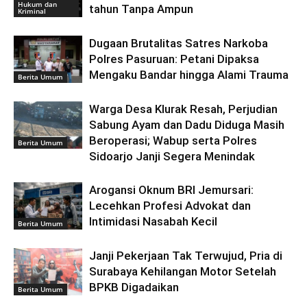
Hukum dan
tahun Tanpa Ampun
Kriminal
Dugaan Brutalitas Satres Narkoba
Polres Pasuruan: Petani Dipaksa
Mengaku Bandar hingga Alami Trauma
Berita Umum
Warga Desa Klurak Resah, Perjudian
Sabung Ayam dan Dadu Diduga Masih
Beroperasi; Wabup serta Polres
Berita Umum
Sidoarjo Janji Segera Menindak
Arogansi Oknum BRI Jemursari:
Lecehkan Profesi Advokat dan
Intimidasi Nasabah Kecil
Berita Umum
Janji Pekerjaan Tak Terwujud, Pria di
Surabaya Kehilangan Motor Setelah
BPKB Digadaikan
Berita Umum