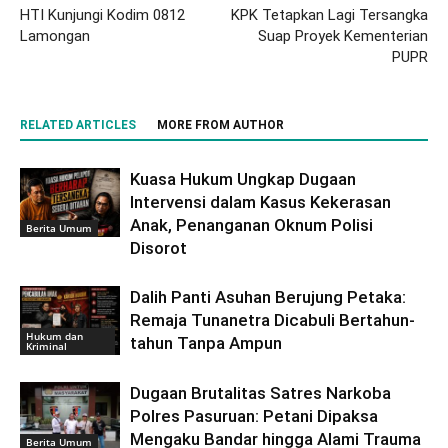
HTI Kunjungi Kodim 0812
KPK Tetapkan Lagi Tersangka
Lamongan
Suap Proyek Kementerian
PUPR
RELATED ARTICLES
MORE FROM AUTHOR
Kuasa Hukum Ungkap Dugaan
Intervensi dalam Kasus Kekerasan
Anak, Penanganan Oknum Polisi
Berita Umum
Disorot
Dalih Panti Asuhan Berujung Petaka:
Remaja Tunanetra Dicabuli Bertahun-
Hukum dan
tahun Tanpa Ampun
Kriminal
Dugaan Brutalitas Satres Narkoba
Polres Pasuruan: Petani Dipaksa
Mengaku Bandar hingga Alami Trauma
Berita Umum