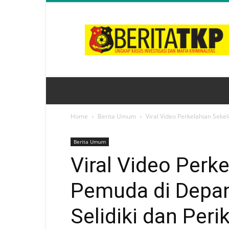
BeritaTKP.Com
Home
Berita Umum
Viral Video Perkelahian Sekel
Berita Umum
Viral Video Per
Pemuda di Depan 
Selidiki dan Peri