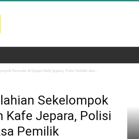
ompok Pemuda di Depan Kafe Jepara, Polisi Selidiki dan...
kelahian Sekelompok
Kafe Jepara, Polisi
ksa Pemilik