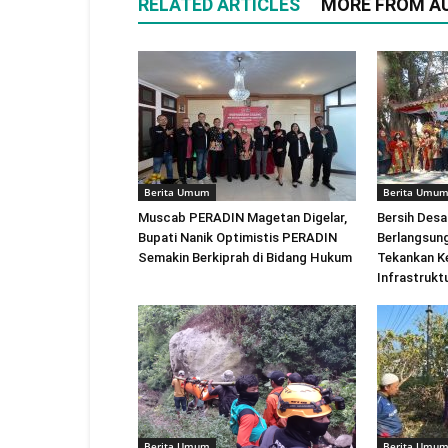
RELATED ARTICLES
MORE FROM A
Berita Umum
Berita Umu
Muscab PERADIN Magetan Digelar,
Bersih Des
Bupati Nanik Optimistis PERADIN
Berlangsung
Semakin Berkiprah di Bidang Hukum
Tekankan K
Infrastrukt
Berita Umum
Berita Umu