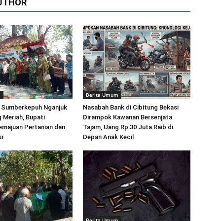
UTHOR
m
Berita Umum
a Sumberkepuh Nganjuk
Nasabah Bank di Cibitung Bekasi
 Meriah, Bupati
Dirampok Kawanan Bersenjata
emajuan Pertanian dan
Tajam, Uang Rp 30 Juta Raib di
ur
Depan Anak Kecil
m
Berita Umum