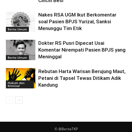
Cincin Besi
Nakes RSA UGM Ikut Berkomentar
soal Pasien BPJS Yurizal, Sanksi
Menunggu Tim Etik
Berita Umum
Dokter RS Pusri Dipecat Usai
Komentar Nirempati Pasien BPJS yang
Meninggal
Berita Umum
Rebutan Harta Warisan Berujung Maut,
Petani di Tapsel Tewas Ditikam Adik
Hukum dan
Kandung
Kriminal
© @BeritaTKP