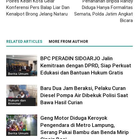
Polres Kediri Kota Gelar
Penahanan Bripda Randy
Konferensi Pers Balap Liar Dan
Diduga Hanya Formalitas
Kenalpot Brong Jelang Nataru
Semata, Polda Jatim Angkat
Bicara
RELATED ARTICLES
MORE FROM AUTHOR
BPC PERADIN SIDOARJO Jalin
Kemitraan dengan DPRD, Siap Perkuat
Edukasi dan Bantuan Hukum Gratis
Berita Umum
Baru Dua Jam Beraksi, Pelaku Curan
Diesel Pompa Air Dibekuk Polisi Saat
Hukum dan
Bawa Hasil Curian
Kriminal
Geng Motor Diduga Keroyok
Pengendara di Metro Lampung,
Serang Pakai Bambu dan Benda Mirip
Berita Umum