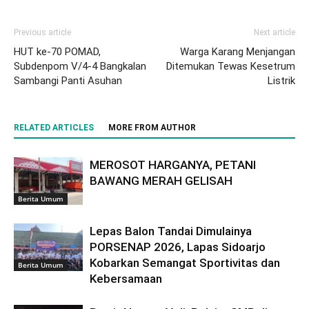
Previous article
Next article
HUT ke-70 POMAD,
Warga Karang Menjangan
Subdenpom V/4-4 Bangkalan
Ditemukan Tewas Kesetrum
Sambangi Panti Asuhan
Listrik
RELATED ARTICLES
MORE FROM AUTHOR
MEROSOT HARGANYA, PETANI
BAWANG MERAH GELISAH
Berita Umum
Lepas Balon Tandai Dimulainya
PORSENAP 2026, Lapas Sidoarjo
Kobarkan Semangat Sportivitas dan
Berita Umum
Kebersamaan