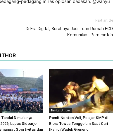
n pedagang-pedagang miras oplosan dadakan. @wahyu
Next article
Di Era Digital, Surabaya Jadi Tuan Rumah FGD
Komunikasi Pemerintah
UTHOR
m
Berita Umum
 Tandai Dimulainya
Pamit Nonton Voli, Pelajar SMP di
026, Lapas Sidoarjo
Blora Tewas Tenggelam Saat Cari
emangat Sportivitas dan
Ikan di Waduk Greneng