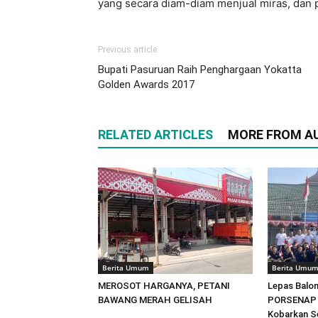
yang secara diam-diam menjual miras, da
Previous article
Bupati Pasuruan Raih Penghargaan Yokatta
Golden Awards 2017
RELATED ARTICLES
MORE FROM A
Berita Umum
Berita Umu
MEROSOT HARGANYA, PETANI
Lepas Balon
BAWANG MERAH GELISAH
PORSENAP 2
Kobarkan S