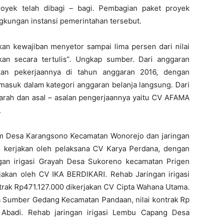
oyek telah dibagi – bagi. Pembagian paket proyek
ngkungan instansi pemerintahan tersebut.
an kewajiban menyetor sampai lima persen dari nilai
kan secara tertulis”. Ungkap sumber. Dari anggaran
kan pekerjaannya di tahun anggaran 2016, dengan
masuk dalam kategori anggaran belanja langsung. Dari
parah dan asal – asalan pengerjaannya yaitu CV AFAMA
.
m Desa Karangsono Kecamatan Wonorejo dan jaringan
i kerjakan oleh pelaksana CV Karya Perdana, dengan
ngan irigasi Grayah Desa Sukoreno kecamatan Prigen
rjakan oleh CV IKA BERDIKARI. Rehab Jaringan irigasi
trak Rp471.127.000 dikerjakan CV Cipta Wahana Utama.
a Sumber Gedang Kecamatan Pandaan, nilai kontrak Rp
 Abadi. Rehab jaringan irigasi Lembu Capang Desa