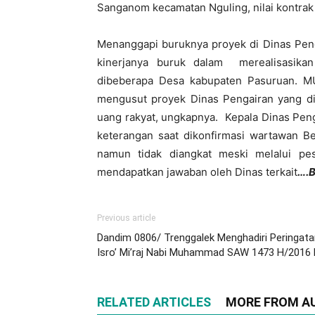
Sanganom kecamatan Nguling, nilai kontra
Menanggapi buruknya proyek di Dinas Penga
kinerjanya buruk dalam merealisasikan
dibeberapa Desa kabupaten Pasuruan. M
mengusut proyek Dinas Pengairan yang d
uang rakyat, ungkapnya. Kepala Dinas Pe
keterangan saat dikonfirmasi wartawan Be
namun tidak diangkat meski melalui pe
mendapatkan jawaban oleh Dinas terkait
….
Previous article
Dandim 0806/ Trenggalek Menghadiri Peringata
Isro’ Mi’raj Nabi Muhammad SAW 1473 H/2016
RELATED ARTICLES
MORE FROM A