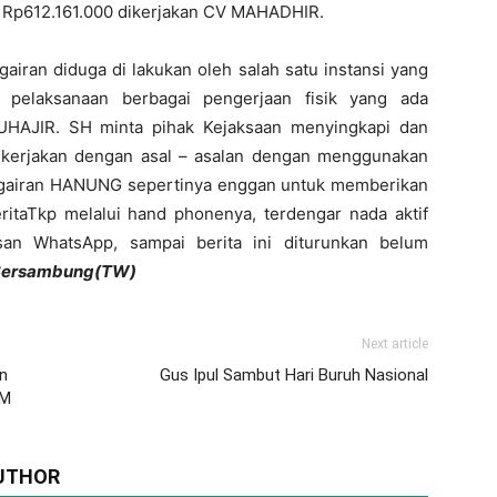
k Rp612.161.000 dikerjakan CV MAHADHIR.
iran diduga di lakukan oleh salah satu instansi yang
 pelaksanaan berbagai pengerjaan fisik yang ada
UHAJIR. SH minta pihak Kejaksaan menyingkapi dan
ikerjakan dengan asal – asalan dengan menggunakan
ngairan HANUNG sepertinya enggan untuk memberikan
ritaTkp melalui hand phonenya, terdengar nada aktif
san WhatsApp, sampai berita ini diturunkan belum
Bersambung(TW)
Next article
n
Gus Ipul Sambut Hari Buruh Nasional
 M
UTHOR