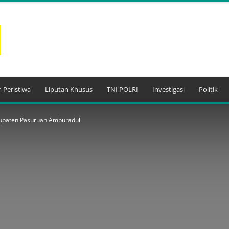
 Peristiwa
Liputan Khusus
TNI POLRI
Investigasi
Politik
bupaten Pasuruan Amburadul