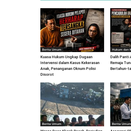
Berita Umum
Hukum dan K
Kuasa Hukum Ungkap Dugaan
Dalih Panti
Intervensi dalam Kasus Kekerasan
Remaja Tuna
Anak, Penanganan Oknum Polisi
Bertahun-t
Disorot
Berita Umum
Berita Umu