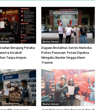
riminal
Berita Umum
 Asuhan Berujung Petaka:
Dugaan Brutalitas Satres Narkoba
netra Dicabuli
Polres Pasuruan: Petani Dipaksa
ahun Tanpa Ampun
Mengaku Bandar hingga Alami
Trauma
m
Berita Umum