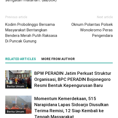
Previous article
Next article
Kodim Probolinggo Bersama
Oknum Polantas Polsek
Masyarakat Bentangkan
Wonokromo Peras
Bendera Merah Putih Raksasa
Pengendara
Di Puncak Gunung
RELATED ARTICLES
MORE FROM AUTHOR
BPW PERADIN Jatim Perkuat Struktur
Organisasi, BPC PERADIN Bojonegoro
Resmi Bentuk Kepengurusan Baru
Berita Umum
Momentum Kemerdekaan, 515
Narapidana Lapas Sidoarjo Diusulkan
Terima Remisi, 12 Siap Kembali ke
Berita Umum
Tengah Masyarakat