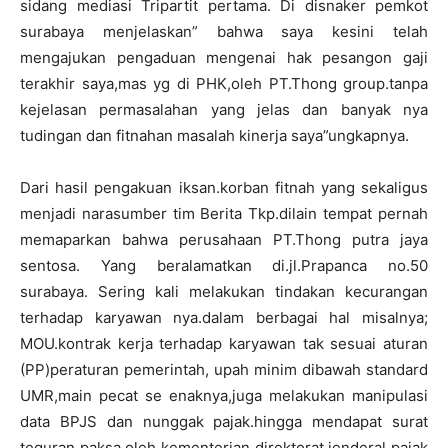
sidang mediasi Tripartit pertama. Di disnaker pemkot
surabaya menjelaskan” bahwa saya kesini telah
mengajukan pengaduan mengenai hak pesangon gaji
terakhir saya,mas yg di PHK,oleh PT.Thong group.tanpa
kejelasan permasalahan yang jelas dan banyak nya
tudingan dan fitnahan masalah kinerja saya”ungkapnya.
Dari hasil pengakuan iksan.korban fitnah yang sekaligus
menjadi narasumber tim Berita Tkp.dilain tempat pernah
memaparkan bahwa perusahaan PT.Thong putra jaya
sentosa. Yang beralamatkan di.jl.Prapanca no.50
surabaya. Sering kali melakukan tindakan kecurangan
terhadap karyawan nya.dalam berbagai hal misalnya;
MOU.kontrak kerja terhadap karyawan tak sesuai aturan
(PP)peraturan pemerintah, upah minim dibawah standard
UMR,main pecat se enaknya,juga melakukan manipulasi
data BPJS dan nunggak pajak.hingga mendapat surat
teguran paksa oleh kementerian direktorat jenderal pajak