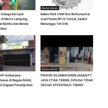
m
Berita Umum
 Diduga Keroyok
Nakes RSA UGM Ikut Berkomentar
 di Metro Lampung,
soal Pasien BPJS Yurizal, Sanksi
ai Bambu dan Benda
Menunggu Tim Etik
 Besi
m
Berita Umum
 HP Ambarawa
PROYEK SILUMAN DIKERJAKAN PT
ewas di Bagasi Mobil,
JAYA ETIKA TEKNIK, DIDUGA TIDAK
diki Dugaan Perampokan
SESUAI SPESIFIKASI TEKNIS