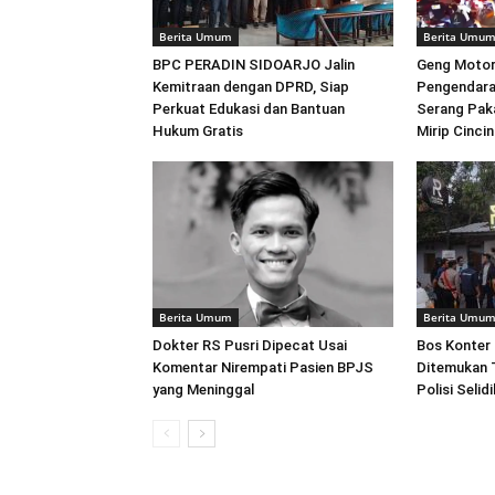
Berita Umum
Berita Umu
BPC PERADIN SIDOARJO Jalin
Geng Motor
Kemitraan dengan DPRD, Siap
Pengendara
Perkuat Edukasi dan Bantuan
Serang Pak
Hukum Gratis
Mirip Cincin
Berita Umum
Berita Umu
Dokter RS Pusri Dipecat Usai
Bos Konter
Komentar Nirempati Pasien BPJS
Ditemukan T
yang Meninggal
Polisi Seli