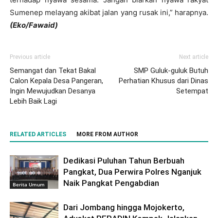
Sumenep melayang akibat jalan yang rusak ini,” harapnya.
(Eko/Fawaid)
Previous article
Next article
Semangat dan Tekat Bakal
SMP Guluk-guluk Butuh
Calon Kepala Desa Pangeran,
Perhatian Khusus dari Dinas
Ingin Mewujudkan Desanya
Setempat
Lebih Baik Lagi
RELATED ARTICLES
MORE FROM AUTHOR
Dedikasi Puluhan Tahun Berbuah
Pangkat, Dua Perwira Polres Nganjuk
Naik Pangkat Pengabdian
Berita Umum
Dari Jombang hingga Mojokerto,