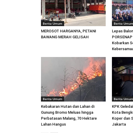
Berita Umum
Berita Umu
MEROSOT HARGANYA, PETANI
Lepas Balon
BAWANG MERAH GELISAH
PORSENAP 2
Kobarkan S
Kebersama
Berita Umum
Berita Umu
Kebakaran Hutan dan Lahan di
KPK Geleda
Gunung Bromo Meluas hingga
Kota Bengku
Perbatasan Malang, 70 Hektare
Koper dan 
Lahan Hangus
Jakarta