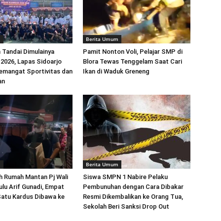
m
Berita Umum
 Tandai Dimulainya
Pamit Nonton Voli, Pelajar SMP di
026, Lapas Sidoarjo
Blora Tewas Tenggelam Saat Cari
emangat Sportivitas dan
Ikan di Waduk Greneng
an
m
Berita Umum
h Rumah Mantan Pj Wali
Siswa SMPN 1 Nabire Pelaku
lu Arif Gunadi, Empat
Pembunuhan dengan Cara Dibakar
Satu Kardus Dibawa ke
Resmi Dikembalikan ke Orang Tua,
Sekolah Beri Sanksi Drop Out