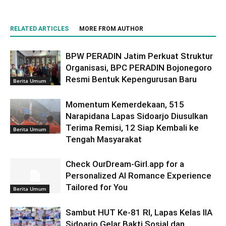
RELATED ARTICLES
MORE FROM AUTHOR
BPW PERADIN Jatim Perkuat Struktur
Organisasi, BPC PERADIN Bojonegoro
Resmi Bentuk Kepengurusan Baru
Berita Umum
Momentum Kemerdekaan, 515
Narapidana Lapas Sidoarjo Diusulkan
Terima Remisi, 12 Siap Kembali ke
Berita Umum
Tengah Masyarakat
Check OurDream-Girl.app for a
Personalized AI Romance Experience
Tailored for You
Berita Umum
Sambut HUT Ke-81 RI, Lapas Kelas IIA
Sidoarjo Gelar Bakti Sosial dan