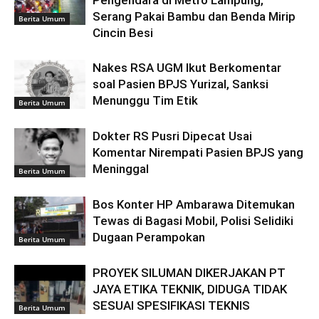
Pengendara di Metro Lampung,
Serang Pakai Bambu dan Benda Mirip
Berita Umum
Cincin Besi
Nakes RSA UGM Ikut Berkomentar
soal Pasien BPJS Yurizal, Sanksi
Menunggu Tim Etik
Berita Umum
Dokter RS Pusri Dipecat Usai
Komentar Nirempati Pasien BPJS yang
Meninggal
Berita Umum
Bos Konter HP Ambarawa Ditemukan
Tewas di Bagasi Mobil, Polisi Selidiki
Dugaan Perampokan
Berita Umum
PROYEK SILUMAN DIKERJAKAN PT
JAYA ETIKA TEKNIK, DIDUGA TIDAK
SESUAI SPESIFIKASI TEKNIS
Berita Umum