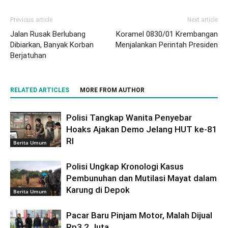
Previous article
Next article
Jalan Rusak Berlubang
Koramel 0830/01 Krembangan
Dibiarkan, Banyak Korban
Menjalankan Perintah Presiden
Berjatuhan
RELATED ARTICLES
MORE FROM AUTHOR
Polisi Tangkap Wanita Penyebar
Hoaks Ajakan Demo Jelang HUT ke-81
RI
Berita Umum
Polisi Ungkap Kronologi Kasus
Pembunuhan dan Mutilasi Mayat dalam
Karung di Depok
Berita Umum
Pacar Baru Pinjam Motor, Malah Dijual
Rp3,2 Juta