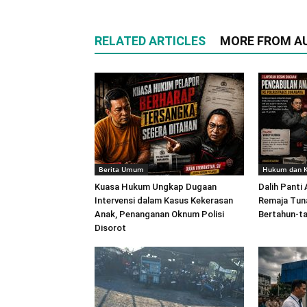
RELATED ARTICLES
MORE FROM A
Berita Umum
Hukum dan K
Kuasa Hukum Ungkap Dugaan
Dalih Panti
Intervensi dalam Kasus Kekerasan
Remaja Tuna
Anak, Penanganan Oknum Polisi
Bertahun-t
Disorot