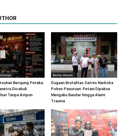
UTHOR
riminal
Berita Umum
 Asuhan Berujung Petaka:
Dugaan Brutalitas Satres Narkoba
netra Dicabuli
Polres Pasuruan: Petani Dipaksa
ahun Tanpa Ampun
Mengaku Bandar hingga Alami
Trauma