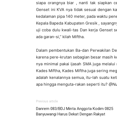
siapa orangnya biar , nanti tak siapkan 
Genset ini KVA nya tidak sesuai dengan ka
kedalaman pipa 140 meter, pada waktu pen
Kepala Bapeda Kabupaten Gresik , sayangn
uji coba dulu kwali-tas Dan kerja Genset s
ada garan-si,’’ kilah Miftha.
Dalam pembentukan Ba-dan Perwakilan De
karena pere-krutan sebagian besar masih k
nya minimal pakai ijasah SMA juga melalui 
Kades Miftha, Kades Miftha juga sering m
adalah kenalannya semua, itu-lah suatu ke
apa hingga menguta-rakan seperti itu?
@Nu
Previous article
Danrem 083/BDJ Minta Anggota Kodim 0825
Banyuwangi Harus Dekat Dengan Rakyat