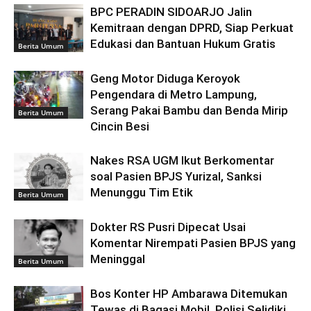
BPC PERADIN SIDOARJO Jalin
Kemitraan dengan DPRD, Siap Perkuat
Edukasi dan Bantuan Hukum Gratis
Berita Umum
Geng Motor Diduga Keroyok
Pengendara di Metro Lampung,
Serang Pakai Bambu dan Benda Mirip
Berita Umum
Cincin Besi
Nakes RSA UGM Ikut Berkomentar
soal Pasien BPJS Yurizal, Sanksi
Menunggu Tim Etik
Berita Umum
Dokter RS Pusri Dipecat Usai
Komentar Nirempati Pasien BPJS yang
Meninggal
Berita Umum
Bos Konter HP Ambarawa Ditemukan
Tewas di Bagasi Mobil, Polisi Selidiki