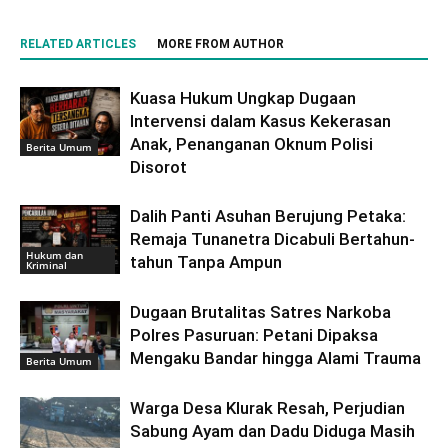
RELATED ARTICLES
MORE FROM AUTHOR
Kuasa Hukum Ungkap Dugaan
Intervensi dalam Kasus Kekerasan
Anak, Penanganan Oknum Polisi
Berita Umum
Disorot
Dalih Panti Asuhan Berujung Petaka:
Remaja Tunanetra Dicabuli Bertahun-
Hukum dan
tahun Tanpa Ampun
Kriminal
Dugaan Brutalitas Satres Narkoba
Polres Pasuruan: Petani Dipaksa
Mengaku Bandar hingga Alami Trauma
Berita Umum
Warga Desa Klurak Resah, Perjudian
Sabung Ayam dan Dadu Diduga Masih