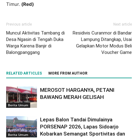
Timur.
(Red)
Previous article
Next article
Muncul Aktivitas Tambang di
Residivis Curanmor di Bandar
Desa Ngasin di Tengah Duka
Lampung Ditangkap, Usai
Warga Karena Banjir di
Gelapkan Motor Modus Beli
Balongpanggang
Voucher Game
RELATED ARTICLES
MORE FROM AUTHOR
MEROSOT HARGANYA, PETANI
BAWANG MERAH GELISAH
Berita Umum
Lepas Balon Tandai Dimulainya
PORSENAP 2026, Lapas Sidoarjo
Kobarkan Semangat Sportivitas dan
Berita Umum