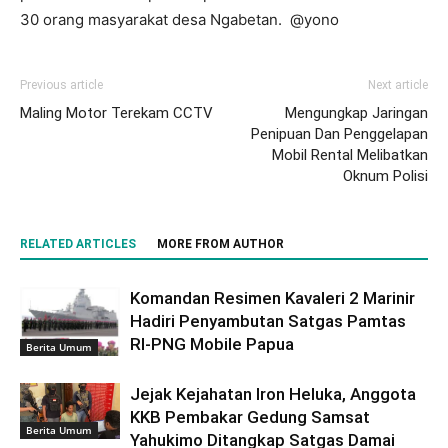
30 orang masyarakat desa Ngabetan. @yono
Previous article
Next article
Maling Motor Terekam CCTV
Mengungkap Jaringan
Penipuan Dan Penggelapan
Mobil Rental Melibatkan
Oknum Polisi
RELATED ARTICLES
MORE FROM AUTHOR
Komandan Resimen Kavaleri 2 Marinir
Hadiri Penyambutan Satgas Pamtas
RI-PNG Mobile Papua
Berita Umum
Jejak Kejahatan Iron Heluka, Anggota
KKB Pembakar Gedung Samsat
Berita Umum
Yahukimo Ditangkap Satgas Damai