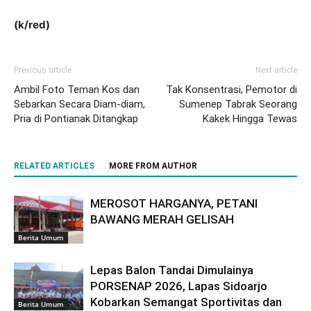
(k/red)
Previous article
Next article
Ambil Foto Teman Kos dan
Tak Konsentrasi, Pemotor di
Sebarkan Secara Diam-diam,
Sumenep Tabrak Seorang
Pria di Pontianak Ditangkap
Kakek Hingga Tewas
RELATED ARTICLES
MORE FROM AUTHOR
MEROSOT HARGANYA, PETANI
BAWANG MERAH GELISAH
Berita Umum
Lepas Balon Tandai Dimulainya
PORSENAP 2026, Lapas Sidoarjo
Kobarkan Semangat Sportivitas dan
Berita Umum