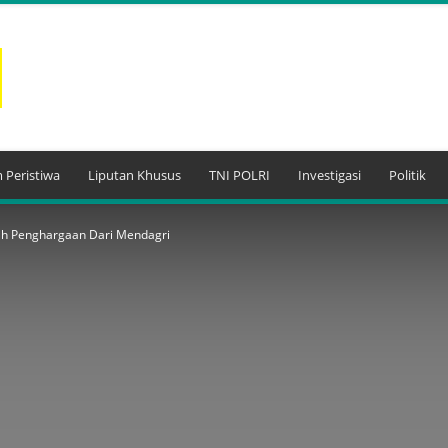
 Peristiwa
Liputan Khusus
TNI POLRI
Investigasi
Politik
aih Penghargaan Dari Mendagri