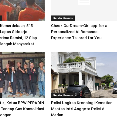
m
Berita Umum
Kemerdekaan, 515
Check OurDream-Girl.app for a
Lapas Sidoarjo
Personalized AI Romance
erima Remisi, 12 Siap
Experience Tailored for You
 Tengah Masyarakat
m
Berita Umum
ntik, Ketua BPW PERADIN
Polisi Ungkap Kronologi Kematian
 Tancap Gas Konsolidasi
Mantan Istri Anggota Polisi di
mongan
Medan