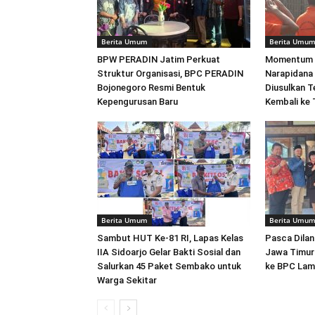
Berita Umum
Berita Umu
BPW PERADIN Jatim Perkuat
Momentum 
Struktur Organisasi, BPC PERADIN
Narapidana 
Bojonegoro Resmi Bentuk
Diusulkan T
Kepengurusan Baru
Kembali ke
Berita Umum
Berita Umu
Sambut HUT Ke-81 RI, Lapas Kelas
Pasca Dila
IIA Sidoarjo Gelar Bakti Sosial dan
Jawa Timur
Salurkan 45 Paket Sembako untuk
ke BPC La
Warga Sekitar