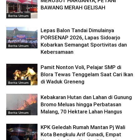
MEROSOT HARGANYA, PETANI
BAWANG MERAH GELISAH
Berita Umum
Lepas Balon Tandai Dimulainya
PORSENAP 2026, Lapas Sidoarjo
Kobarkan Semangat Sportivitas dan
Berita Umum
Kebersamaan
Pamit Nonton Voli, Pelajar SMP di
Blora Tewas Tenggelam Saat Cari Ikan
di Waduk Greneng
Berita Umum
Kebakaran Hutan dan Lahan di Gunung
Bromo Meluas hingga Perbatasan
Malang, 70 Hektare Lahan Hangus
Berita Umum
KPK Geledah Rumah Mantan Pj Wali
Kota Bengkulu Arif Gunadi, Empat