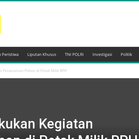
 Peristiwa
Liputan Khusus
TNI POLRI
Investigasi
Politik
n Penanaman Pohon di Petak Milik RPH
kukan Kegiatan