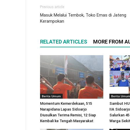
Previous article
Masuk Melalui Tembok, Toko Emas di Jateng
Kerampokan
RELATED ARTICLES
MORE FROM A
Berita Umum
Berita Umu
Momentum Kemerdekaan, 515
Sambut HUT
Narapidana Lapas Sidoarjo
IIA Sidoarjo
Diusulkan Terima Remisi, 12 Siap
Salurkan 4
Kembali ke Tengah Masyarakat
Warga Seki