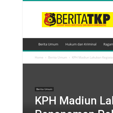
BeritaTKP.Com
Berita Umum
Hukum dan Kriminal
Ragam
Home
Berita Umum
KPH Madiun Lakukan Kegiata
Berita Umum
KPH Madiun La