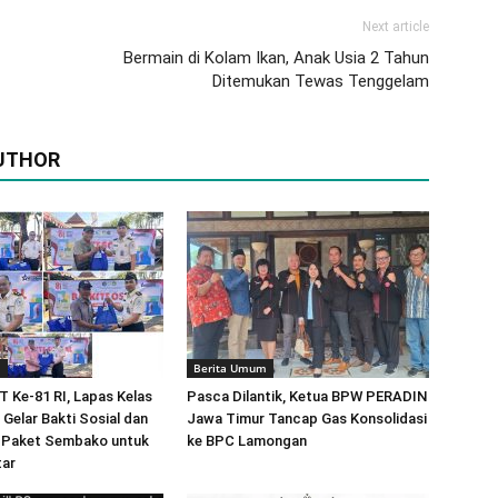
Next article
Bermain di Kolam Ikan, Anak Usia 2 Tahun
Ditemukan Tewas Tenggelam
UTHOR
m
Berita Umum
 Ke-81 RI, Lapas Kelas
Pasca Dilantik, Ketua BPW PERADIN
 Gelar Bakti Sosial dan
Jawa Timur Tancap Gas Konsolidasi
5 Paket Sembako untuk
ke BPC Lamongan
tar