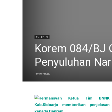
TNI POLRI
Korem 084/BJ Ge
Penyuluhan Nar
27/02/2016