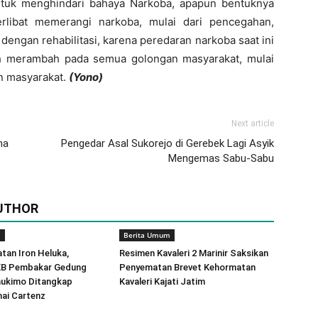
tuk menghindari bahaya Narkoba, apapun bentuknya
libat memerangi narkoba, mulai dari pencegahan,
engan rehabilitasi, karena peredaran narkoba saat ini
h merambah pada semua golongan masyarakat, mulai
n masyarakat.
(Yono)
Next article
na
Pengedar Asal Sukorejo di Gerebek Lagi Asyik
Mengemas Sabu-Sabu
UTHOR
m
Berita Umum
atan Iron Heluka,
Resimen Kavaleri 2 Marinir Saksikan
KB Pembakar Gedung
Penyematan Brevet Kehormatan
ukimo Ditangkap
Kavaleri Kajati Jatim
ai Cartenz