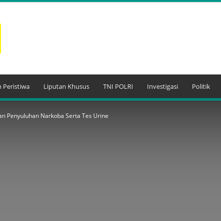
 Peristiwa
Liputan Khusus
TNI POLRI
Investigasi
Politik
dan Penyuluhan Narkoba Serta Tes Urine