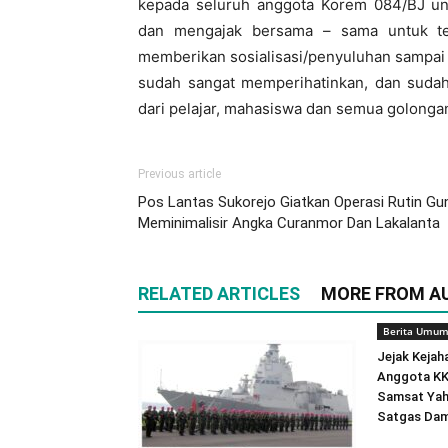
kepada seluruh anggota Korem 084/BJ un
dan mengajak bersama – sama untuk ter
memberikan sosialisasi/penyuluhan sampai d
sudah sangat memperihatinkan, dan suda
dari pelajar, mahasiswa dan semua golonga
Previous article
Pos Lantas Sukorejo Giatkan Operasi Rutin Gu
Meminimalisir Angka Curanmor Dan Lakalanta
RELATED ARTICLES
MORE FROM A
Berita Umu
Jejak Kejah
Anggota K
Samsat Yah
Satgas Dam