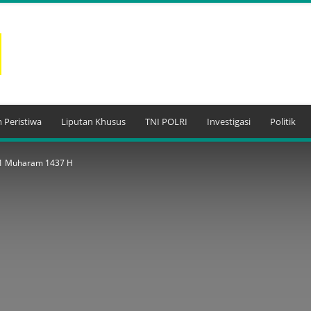
 Peristiwa
Liputan Khusus
TNI POLRI
Investigasi
Politik
 1 Muharam 1437 H