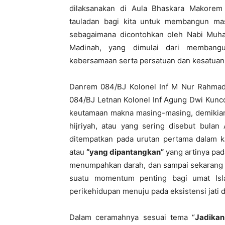
dilaksanakan di Aula Bhaskara Makorem 
tauladan bagi kita untuk membangun mas
sebagaimana dicontohkan oleh Nabi Muh
Madinah, yang dimulai dari membangun
kebersamaan serta persatuan dan kesatuan.
Danrem 084/BJ Kolonel Inf M Nur Rahmad
084/BJ Letnan Kolonel Inf Agung Dwi Kunc
keutamaan makna masing-masing, demikian
hijriyah, atau yang sering disebut bul
ditempatkan pada urutan pertama dalam 
atau
“yang dipantangkan”
yang artinya pada
menumpahkan darah, dan sampai sekarang l
suatu momentum penting bagi umat Isl
perikehidupan menuju pada eksistensi jati di
Dalam ceramahnya sesuai tema “
Jadikan