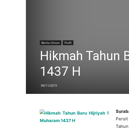
Berita Umum
Profil
Hikmah Tahun B
1437 H
06/11/2015
Surab
Persi
Tahun