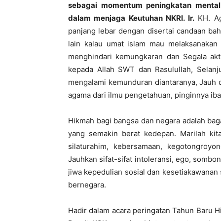
sebagai momentum peningkatan mental 
dalam menjaga Keutuhan NKRI. Ir.
KH. Ag
panjang lebar dengan disertai candaan ba
lain kalau umat islam mau melaksanakan 
menghindari kemungkaran dan Segala akti
kepada Allah SWT dan Rasulullah, Selanj
mengalami kemunduran diantaranya, Jauh d
agama dari ilmu pengetahuan, pinginnya ib
Hikmah bagi bangsa dan negara adalah bag
yang semakin berat kedepan. Marilah ki
silaturahim, kebersamaan, kegotongroyo
Jauhkan sifat-sifat intoleransi, ego, somb
jiwa kepedulian sosial dan kesetiakawanan
bernegara.
Hadir dalam acara peringatan Tahun Baru Hi