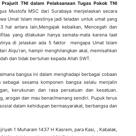
Prajurit TNI dalam Pelaksanaan Tugas Pokok TNI
us Mustofa MSC dari Surabaya menjelaskan secara
hwa Umat Islam mestinya jadi teladan untuk umat yang
3 hal antara lain,Mengajak kebaikan, Mencegah dan
fitas yang dilakukan hanya semata-mata karena taat
utnya di jelaskan ada 5 faktor mengapa Umat Islam
ari Alqu’ran, hampir menghilangkan akal, memisahkan
adah dan tidak bertuhan kepada Allah SWT.
aimana bangsa ini dalam menghadapi berbagai cobaan
ta sebagai sesama komponen bangsa selalu menjalin
ngan, kerukunan dan rasa persatuan dan kesatuan.
ong, arogan dan mau benar/menang sendiri. Pupuk terus
 sosial dalam kehidupan bermasyarakat, berbangsa dan
jriyah 1 Muharam 1437 H Kasrem, para Kasi, , Kabalak,