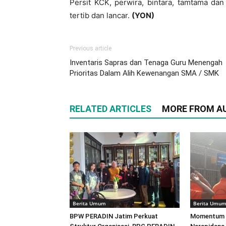
Persit KCK, perwira, bintara, tamtama da
tertib dan lancar.
(YON)
Previous article
Inventaris Sapras dan Tenaga Guru Menengah
Prioritas Dalam Alih Kewenangan SMA / SMK
RELATED ARTICLES
MORE FROM A
Berita Umum
Berita Umu
BPW PERADIN Jatim Perkuat
Momentum 