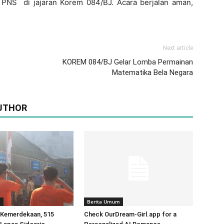
n PNS di jajaran Korem 084/BJ. Acara berjalan aman,
Next article
KOREM 084/BJ Gelar Lomba Permainan
Matematika Bela Negara
UTHOR
m
Berita Umum
Kemerdekaan, 515
Check OurDream-Girl.app for a