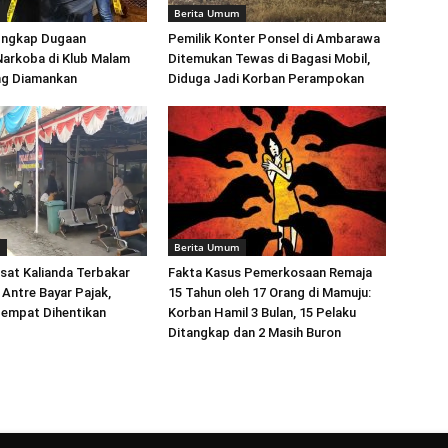
m
Berita Umum
Ungkap Dugaan
Pemilik Konter Ponsel di Ambarawa
Narkoba di Klub Malam
Ditemukan Tewas di Bagasi Mobil,
ang Diamankan
Diduga Jadi Korban Perampokan
m
Berita Umum
sat Kalianda Terbakar
Fakta Kasus Pemerkosaan Remaja
Antre Bayar Pajak,
15 Tahun oleh 17 Orang di Mamuju:
Sempat Dihentikan
Korban Hamil 3 Bulan, 15 Pelaku
Ditangkap dan 2 Masih Buron