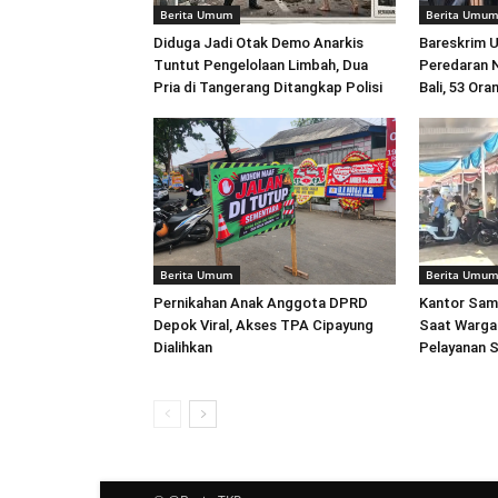
Berita Umum
Berita Umu
Diduga Jadi Otak Demo Anarkis
Bareskrim 
Tuntut Pengelolaan Limbah, Dua
Peredaran 
Pria di Tangerang Ditangkap Polisi
Bali, 53 Or
Berita Umum
Berita Umu
Pernikahan Anak Anggota DPRD
Kantor Sam
Depok Viral, Akses TPA Cipayung
Saat Warga 
Dialihkan
Pelayanan 