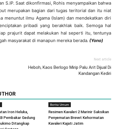
ian S.IP. Saat dikonfirmasi, Rohis menyampaikan bahwa
but merupakan bagian dari tugas teritorial dan itu niat
sa menuntut ilmu Agama (Islam) dan mendekatkan diri
ciptakan pribadi yang berakhlak baik. Semoga hal
iap prajurit dapat melakukan hal seperti itu, tentunya
ngah masyarakat di manapun mereka berada
.
(Yono)
Next article
Heboh, Kaos Berlogo Mirip Palu Arit Dijual Di
Kandangan Kediri
UTHOR
m
Berita Umum
atan Iron Heluka,
Resimen Kavaleri 2 Marinir Saksikan
KB Pembakar Gedung
Penyematan Brevet Kehormatan
ukimo Ditangkap
Kavaleri Kajati Jatim