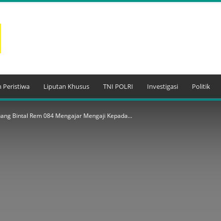
 Peristiwa
Liputan Khusus
TNI POLRI
Investigasi
Politik
uang Bintal Rem 084 Mengajar Mengaji Kepada...