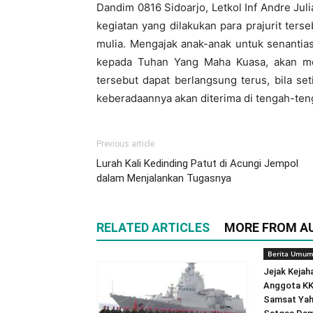
Dandim 0816 Sidoarjo, Letkol Inf Andre Jul
kegiatan yang dilakukan para prajurit terse
mulia. Mengajak anak-anak untuk senantia
kepada Tuhan Yang Maha Kuasa, akan men
tersebut dapat berlangsung terus, bila set
keberadaannya akan diterima di tengah-te
Previous article
Lurah Kali Kedinding Patut di Acungi Jempol
dalam Menjalankan Tugasnya
RELATED ARTICLES
MORE FROM A
Berita Umu
Jejak Kejah
Anggota K
Samsat Yah