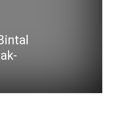
intal
ak-