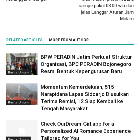
sampe pukul 03:00 wib dan
jelas Langgar Aturan Jam
Malam
RELATED ARTICLES
MORE FROM AUTHOR
BPW PERADIN Jatim Perkuat Struktur
Organisasi, BPC PERADIN Bojonegoro
Resmi Bentuk Kepengurusan Baru
Berita Umum
Momentum Kemerdekaan, 515
Narapidana Lapas Sidoarjo Diusulkan
Terima Remisi, 12 Siap Kembali ke
Berita Umum
Tengah Masyarakat
Check OurDream-Girl.app for a
Personalized AI Romance Experience
Tailored for You
Berita Umum