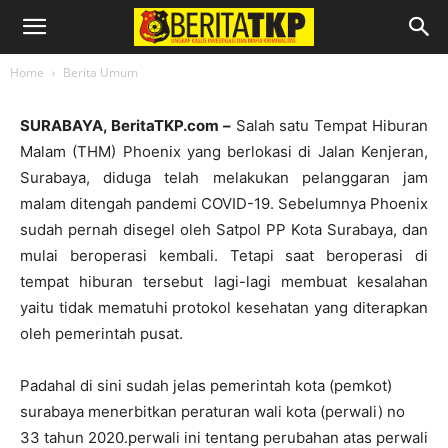
buka sampe pukul 03:00 wib dan jelas
Langgar Aturan Jam Malam
10/12/2021
Home
Berita Umum
SURABAYA, BeritaTKP.com –
Salah satu Tempat Hiburan
Malam (THM) Phoenix yang berlokasi di Jalan Kenjeran,
Surabaya, diduga telah melakukan pelanggaran jam
malam ditengah pandemi COVID-19.
Sebelumnya Phoenix
sudah pernah disegel oleh Satpol PP Kota Surabaya, dan
mulai beroperasi kembali.
Tetapi saat beroperasi di
tempat hiburan tersebut lagi-lagi membuat kesalahan
yaitu tidak mematuhi protokol kesehatan yang diterapkan
oleh pemerintah pusat.
Padahal di sini sudah jelas pemerintah kota (pemkot)
surabaya menerbitkan peraturan wali kota (perwali) no
33 tahun 2020.perwali ini tentang perubahan atas perwali