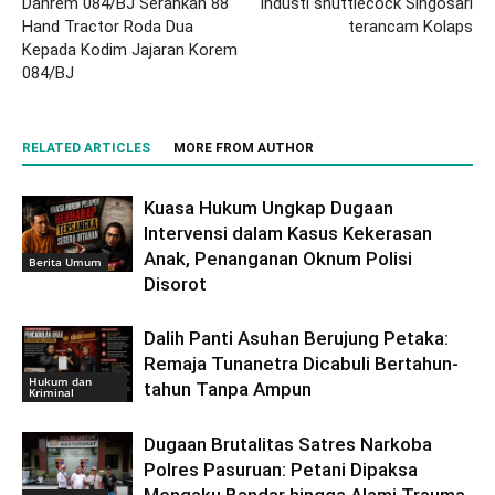
Danrem 084/BJ Serahkan 88
Industi shuttlecock Singosari
Hand Tractor Roda Dua
terancam Kolaps
Kepada Kodim Jajaran Korem
084/BJ
RELATED ARTICLES
MORE FROM AUTHOR
Kuasa Hukum Ungkap Dugaan
Intervensi dalam Kasus Kekerasan
Anak, Penanganan Oknum Polisi
Berita Umum
Disorot
Dalih Panti Asuhan Berujung Petaka:
Remaja Tunanetra Dicabuli Bertahun-
Hukum dan
tahun Tanpa Ampun
Kriminal
Dugaan Brutalitas Satres Narkoba
Polres Pasuruan: Petani Dipaksa