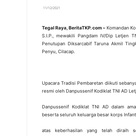
11/12/2021
Tegal Raya, BeritaTKP. com –
Komandan Kore
S.I.P., mewakili Pangdam IV/Dip Letjen 
Penutupan Diksarcabif Taruna Akmil Tingk
Penyu, Cilacap.
Upacara Tradisi Pembaretan diikuti sebany
resmi oleh Danpussenif Kodiklat TNI AD Let
Danpussenif Kodiklat TNI AD dalam ama
beserta seluruh keluarga besar korps Infa
atas keberhasilan yang telah diraih s