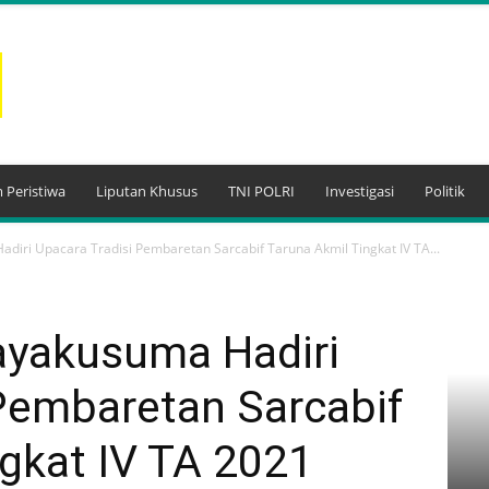
 Peristiwa
Liputan Khusus
TNI POLRI
Investigasi
Politik
iri Upacara Tradisi Pembaretan Sarcabif Taruna Akmil Tingkat IV TA...
ayakusuma Hadiri
 Pembaretan Sarcabif
gkat IV TA 2021