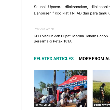
Seusai Upacara dilaksanakan, dilaksan
Danpusenif Kodiklat TNI AD dan para tamu
Previous article
KPH Madiun dan Bupati Madiun Tanam Pohon
Bersama di Petak 101A
RELATED ARTICLES
MORE FROM A
Berita Umum
Berita Umu