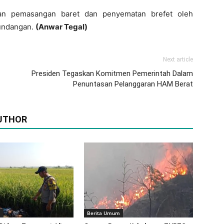
akan pemasangan baret dan penyematan brefet oleh
 undangan.
(Anwar Tegal)
Next article
Presiden Tegaskan Komitmen Pemerintah Dalam
Penuntasan Pelanggaran HAM Berat
UTHOR
m
Berita Umum