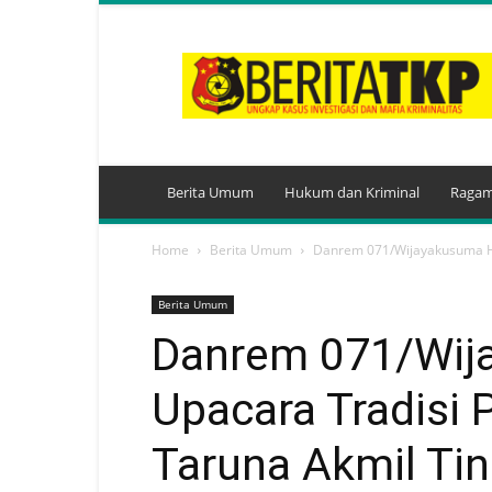
BeritaTKP.Com
Berita Umum
Hukum dan Kriminal
Ragam
Home
Berita Umum
Danrem 071/Wijayakusuma Had
Berita Umum
Danrem 071/Wij
Upacara Tradisi
Taruna Akmil Tin