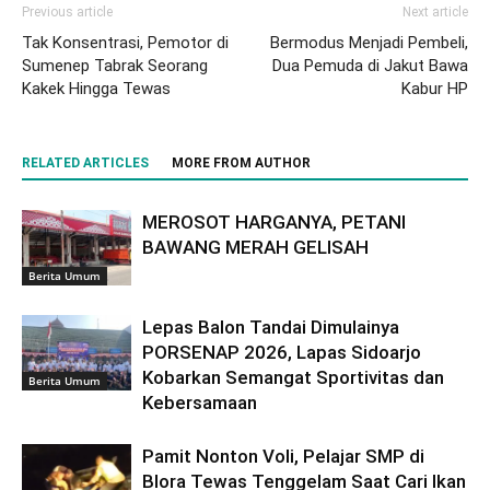
Previous article
Next article
Tak Konsentrasi, Pemotor di
Bermodus Menjadi Pembeli,
Sumenep Tabrak Seorang
Dua Pemuda di Jakut Bawa
Kakek Hingga Tewas
Kabur HP
RELATED ARTICLES
MORE FROM AUTHOR
MEROSOT HARGANYA, PETANI
BAWANG MERAH GELISAH
Berita Umum
Lepas Balon Tandai Dimulainya
PORSENAP 2026, Lapas Sidoarjo
Kobarkan Semangat Sportivitas dan
Berita Umum
Kebersamaan
Pamit Nonton Voli, Pelajar SMP di
Blora Tewas Tenggelam Saat Cari Ikan