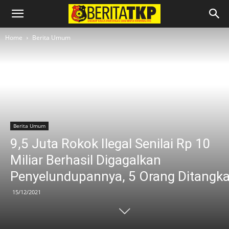
Home
Berita Umum
Berita Umum
9,5 Juta Rokok Ilegal Senilai Rp 10
Miliar Berhasil Digagalkan
Penyelundupannya, 5 Orang Ditangk
15/12/2021